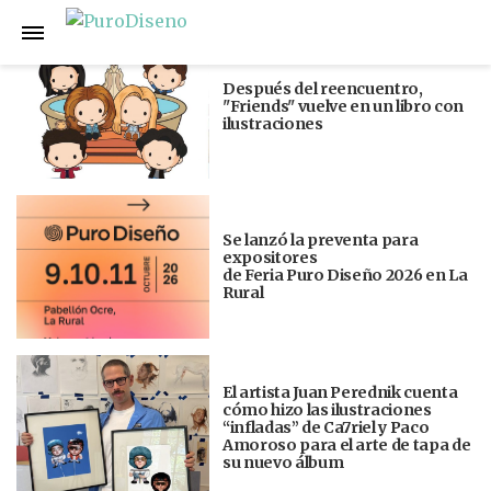
Anterior
Siguiente
Después del reencuentro,
"Friends" vuelve en un libro con
ilustraciones
Se lanzó la preventa para
expositores
de Feria Puro Diseño 2026 en La
Rural
El artista Juan Perednik cuenta
cómo hizo las ilustraciones
“infladas” de Ca7riel y Paco
Amoroso para el arte de tapa de
su nuevo álbum