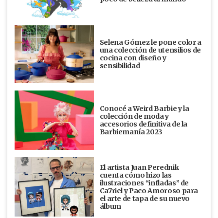
Selena Gómez le pone color a
una colección de utensilios de
cocina con diseño y
sensibilidad
Conocé a Weird Barbie y la
colección de moda y
accesorios definitiva de la
Barbiemanía 2023
El artista Juan Perednik
cuenta cómo hizo las
ilustraciones “infladas” de
Ca7riel y Paco Amoroso para
el arte de tapa de su nuevo
álbum