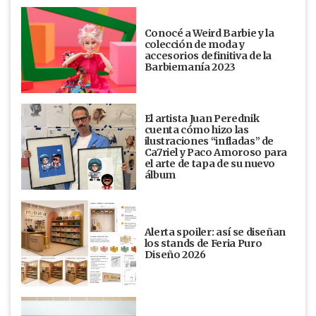
Conocé a Weird Barbie y la
colección de moda y
accesorios definitiva de la
Barbiemanía 2023
El artista Juan Perednik
cuenta cómo hizo las
ilustraciones “infladas” de
Ca7riel y Paco Amoroso para
el arte de tapa de su nuevo
álbum
Alerta spoiler: así se diseñan
los stands de Feria Puro
Diseño 2026