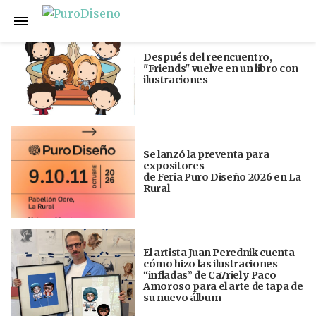
Anterior
Siguiente
Después del reencuentro,
"Friends" vuelve en un libro con
ilustraciones
Se lanzó la preventa para
expositores
de Feria Puro Diseño 2026 en La
Rural
El artista Juan Perednik cuenta
cómo hizo las ilustraciones
“infladas” de Ca7riel y Paco
Amoroso para el arte de tapa de
su nuevo álbum