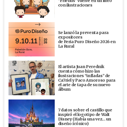
"Friends" vuelve en un libro
con ilustraciones
Se lanzó la preventa para
expositores
de Feria Puro Diseño 2026 en
La Rural
El artista Juan Perednik
cuenta cómo hizo las
ilustraciones “infladas” de
Ca7riel y Paco Amoroso para
el arte de tapa de su nuevo
álbum
7 datos sobre el castillo que
inspiró el logotipo de Walt
Disney (Había una vez... un
diseño ícónico)