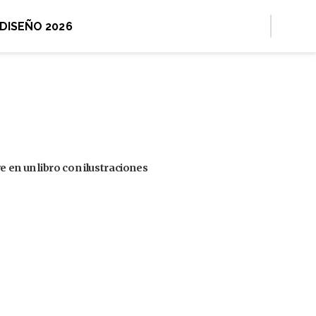
 DISEÑO 2026
 en un libro con ilustraciones