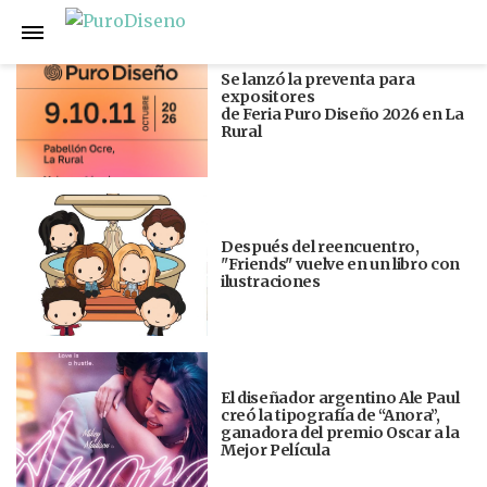
Anterior
Siguiente
Se lanzó la preventa para
expositores
de Feria Puro Diseño 2026 en La
Rural
Después del reencuentro,
"Friends" vuelve en un libro con
ilustraciones
El diseñador argentino Ale Paul
creó la tipografía de “Anora”,
ganadora del premio Oscar a la
Mejor Película