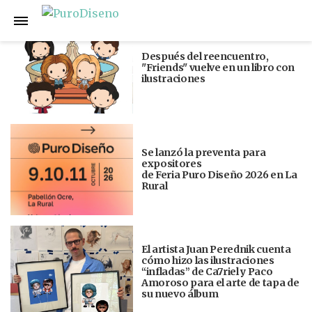
Anterior
Siguiente
Después del reencuentro,
"Friends" vuelve en un libro con
ilustraciones
Se lanzó la preventa para
expositores
de Feria Puro Diseño 2026 en La
Rural
El artista Juan Perednik cuenta
cómo hizo las ilustraciones
“infladas” de Ca7riel y Paco
Amoroso para el arte de tapa de
su nuevo álbum