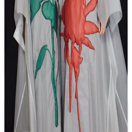
Un diseño de Santiago
Artemis representa a la moda
argentina en la previa a la
MET Gala 2023
Cine y diseño gráfico: 10
afiches históricos de películas
ESTÁ PASANDO AHORA
El arte de tapa que Alejandro
Ros diseñó para "Jessico"
de Babasónicos (también
cumple 25 años)