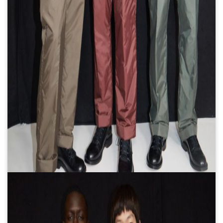
El artista Juan Perednik
cuenta cómo hizo las
ilustraciones “infladas” de
Ca7riel y Paco Amoroso para
el arte de tapa de su nuevo
álbum
Una diseñadora creó las
figuritas de los jugadores de la
selección argentina que no
están en el álbum del Mundial
Qatar 2022
Una bolsa con cáscaras de
frutas: diseño sustentable y
biodegradable para llevar