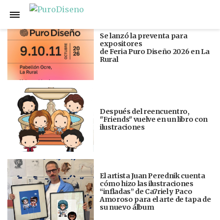
Anterior
Siguiente
Se lanzó la preventa para
expositores
de Feria Puro Diseño 2026 en La
Rural
Después del reencuentro,
"Friends" vuelve en un libro con
ilustraciones
El artista Juan Perednik cuenta
cómo hizo las ilustraciones
“infladas” de Ca7riel y Paco
Amoroso para el arte de tapa de
su nuevo álbum