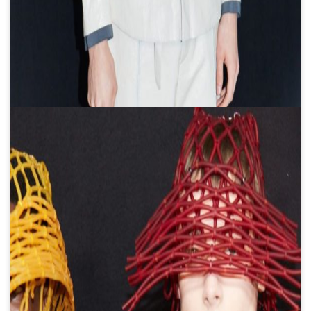
Qatar 2022
Una bolsa con cáscaras de
frutas: diseño sustentable y
biodegradable para llevar
7 datos sobre el castillo que
inspiró el logotipo de Walt
Disney (Había una vez... un
diseño ícónico)
Todo lo que tenés que saber (y
ver) de la muestra Alberto
Churba / Diseño Infinito