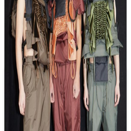
LAS MÁS LEÍDAS
Se lanzó la preventa para
expositores
de Feria Puro Diseño 2026 en
La Rural
Después del reencuentro,
"Friends" vuelve en un libro
con ilustraciones