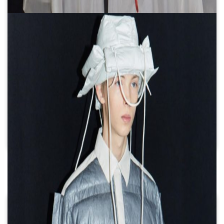
Un diseñador argentino ganó
un premio en el MoMA por un
refugio para aves
migratorias
26 expositores de Feria Puro
Diseño 2026: crear, innovar y
emprender
LAS MÁS LEÍDAS
Se lanzó la preventa para
expositores