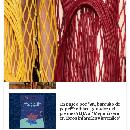
MÁS PURO DISEÑO
Verde y Naranja son los dos
colores fetiche de la
decoración 2024
Un paseo por “¡Ay, barquito de
papel!”: el libro ganador del
premio ALIJA al “Mejor diseño
en libros infantiles y juveniles”