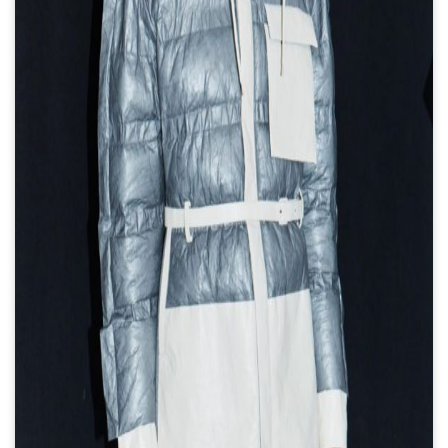
de Feria Puro Diseño 2026 en
La Rural
Después del reencuentro,
"Friends" vuelve en un libro
con ilustraciones
El artista Juan Perednik
cuenta cómo hizo las
ilustraciones “infladas” de
Ca7riel y Paco Amoroso para
el arte de tapa de su nuevo
álbum
Una diseñadora creó las
figuritas de los jugadores de la
selección argentina que no
están en el álbum del Mundial