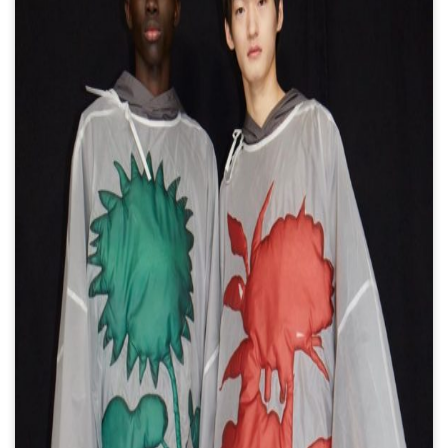
7 datos sobre el castillo que
inspiró el logotipo de Walt
Disney (Había una vez... un
diseño ícónico)
Todo lo que tenés que saber (y
ver) de la muestra Alberto
Churba / Diseño Infinito
¿Sabías que en el siglo XVII
hubo un catálogo con miles de
colores? (la vida antes de
Pantone)