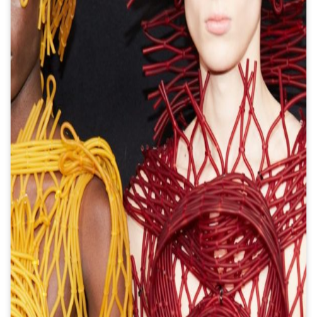
¿Sabías que en el siglo XVII
hubo un catálogo con miles de
colores? (la vida antes de
Pantone)
Un diseño de Santiago
Artemis representa a la moda
argentina en la previa a la
MET Gala 2023
Cine y diseño gráfico: 10
afiches históricos de películas