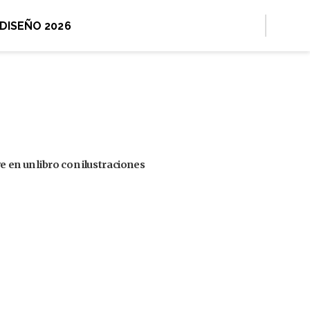
 DISEÑO 2026
 en un libro con ilustraciones