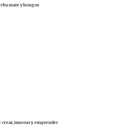
 yerba mate y hongos
: crear, innovar y emprender