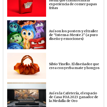
Heinz que transforma la
experiencia de comer papas
fritas
Así son los posters y el trailer
de “Intensa-Mente 2” (a puro
diseño y emociones)
Silvio Tinello. El diseñador que
crea con yerba mate y hongos
Así es la Cafetería, el espacio
de Casa FOA 2023 ganador de
la Medalla de Oro