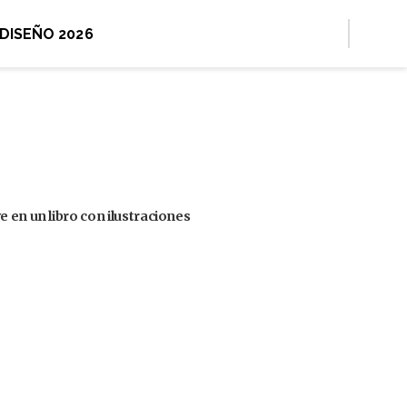
 DISEÑO 2026
 en un libro con ilustraciones