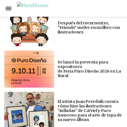
Anterior
Siguiente
Después del reencuentro,
"Friends" vuelve en un libro con
ilustraciones
Se lanzó la preventa para
expositores
de Feria Puro Diseño 2026 en La
Rural
El artista Juan Perednik cuenta
cómo hizo las ilustraciones
“infladas” de Ca7riel y Paco
Amoroso para el arte de tapa de
su nuevo álbum