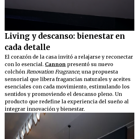
0
Living y descanso: bienestar en
seconds
of
cada detalle
1
minute,
El corazón de la casa invitó a relajarse y reconectar
21
seconds
con lo esencial.
Cannon
presentó su nuevo
colchón
Renovation Fragrance
, una propuesta
sensorial que libera fragancias naturales y aceites
esenciales con cada movimiento, estimulando los
sentidos y promoviendo el descanso pleno. Un
producto que redefine la experiencia del sueño al
integrar innovación y bienestar.