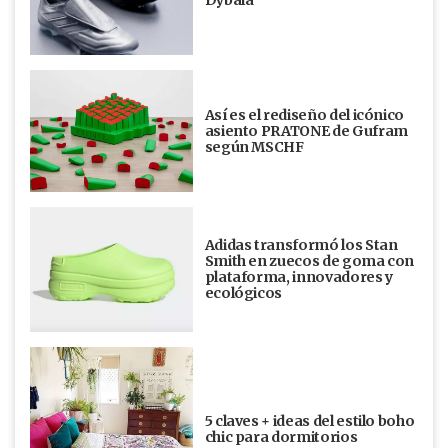
Dybala
Así es el rediseño del icónico
asiento PRATONE de Gufram
según MSCHF
Adidas transformó los Stan
Smith en zuecos de goma con
plataforma, innovadores y
ecológicos
5 claves + ideas del estilo boho
chic para dormitorios