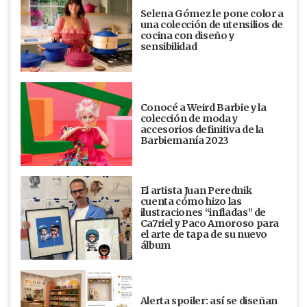
Selena Gómez le pone color a
una colección de utensilios de
cocina con diseño y
sensibilidad
Conocé a Weird Barbie y la
colección de moda y
accesorios definitiva de la
Barbiemanía 2023
El artista Juan Perednik
cuenta cómo hizo las
ilustraciones “infladas” de
Ca7riel y Paco Amoroso para
el arte de tapa de su nuevo
álbum
Alerta spoiler: así se diseñan