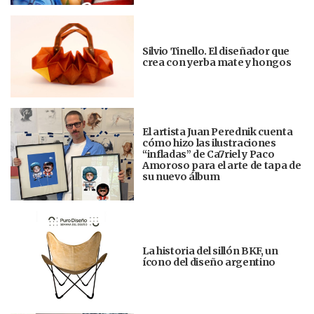
Silvio Tinello. El diseñador que
crea con yerba mate y hongos
El artista Juan Perednik cuenta
cómo hizo las ilustraciones
“infladas” de Ca7riel y Paco
Amoroso para el arte de tapa de
su nuevo álbum
La historia del sillón BKF, un
ícono del diseño argentino