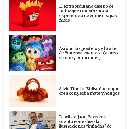
El extraordinario diseño de
Heinz que transforma la
experiencia de comer papas
fritas
Así son los posters y el trailer
de “Intensa-Mente 2” (a puro
diseño y emociones)
Silvio Tinello. El diseñador que
crea con yerba mate y hongos
El artista Juan Perednik
cuenta cómo hizo las
ilustraciones “infladas” de