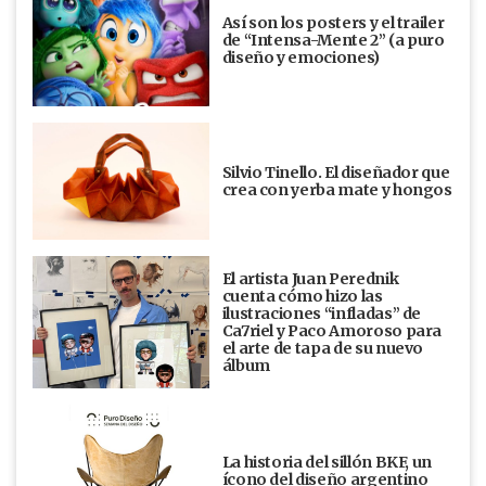
Así son los posters y el trailer
de “Intensa-Mente 2” (a puro
diseño y emociones)
Silvio Tinello. El diseñador que
crea con yerba mate y hongos
El artista Juan Perednik
cuenta cómo hizo las
ilustraciones “infladas” de
Ca7riel y Paco Amoroso para
el arte de tapa de su nuevo
álbum
La historia del sillón BKF, un
ícono del diseño argentino