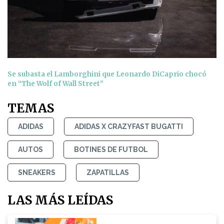
Se subasta el Lamborghini que Leonardo DiCaprio chocó
en “The Wolf of Wall Street”
TEMAS
ADIDAS
ADIDAS X CRAZYFAST BUGATTI
AUTOS
BOTINES DE FUTBOL
SNEAKERS
ZAPATILLAS
LAS MÁS LEÍDAS