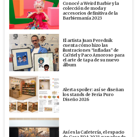
Conocé a Weird Barbie y la
colección de moda y
accesorios definitiva de la
Barbiemanía 2023
El artista Juan Perednik
cuenta cómo hizo las
ilustraciones “infladas” de
Ca7riel y Paco Amoroso para
el arte de tapa de su nuevo
álbum
Alerta spoiler: así se diseñan
los stands de Feria Puro
Diseño 2026
Así es la Cafetería, el espacio
de Casa FOA 2023 ganador de