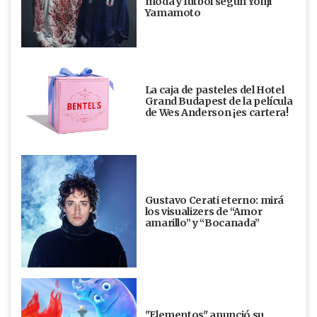
moda y fútbol según Yohji
Yamamoto
La caja de pasteles del Hotel
Grand Budapest de la película
de Wes Anderson ¡es cartera!
Gustavo Cerati eterno: mirá
los visualizers de “Amor
amarillo” y “Bocanada”
"Elementos" anunció su