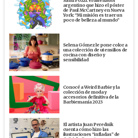
Santi Pozzi: el diseñador
argentino que hizo el póster
de Paul McCartney en Nueva
York: “Mi misión es traer un
poco de belleza al mundo”
Selena Gómez le pone color a
una colección de utensilios de
cocina con diseño y
sensibilidad
Conocé a Weird Barbie y la
colección de moda y
accesorios definitiva de la
Barbiemanía 2023
El artista Juan Perednik
cuenta cómo hizo las
ilustraciones “infladas” de