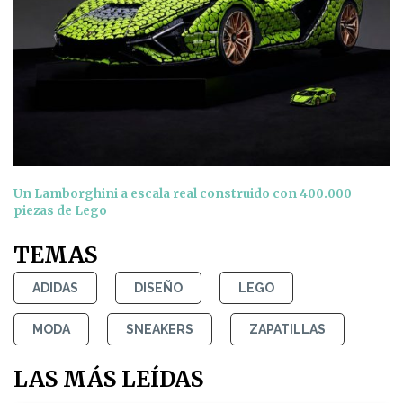
Un Lamborghini a escala real construido con 400.000
piezas de Lego
TEMAS
ADIDAS
DISEÑO
LEGO
MODA
SNEAKERS
ZAPATILLAS
LAS MÁS LEÍDAS