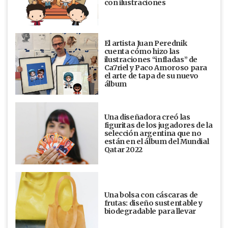
con ilustraciones
El artista Juan Perednik
cuenta cómo hizo las
ilustraciones “infladas” de
Ca7riel y Paco Amoroso para
el arte de tapa de su nuevo
álbum
Una diseñadora creó las
figuritas de los jugadores de la
selección argentina que no
están en el álbum del Mundial
Qatar 2022
Una bolsa con cáscaras de
frutas: diseño sustentable y
biodegradable para llevar