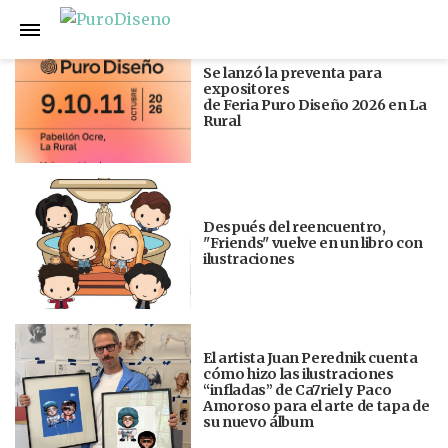
Anterior
Siguiente
Se lanzó la preventa para
expositores
de Feria Puro Diseño 2026 en La
Rural
Después del reencuentro,
"Friends" vuelve en un libro con
ilustraciones
El artista Juan Perednik cuenta
cómo hizo las ilustraciones
“infladas” de Ca7riel y Paco
Amoroso para el arte de tapa de
su nuevo álbum