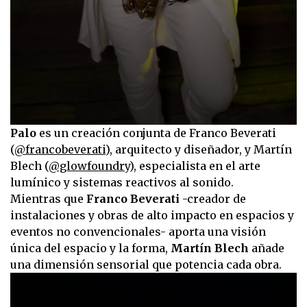
0
Palo
es un creación conjunta de Franco Beverati
seconds
(
@francobeverati
), arquitecto y diseñador, y Martín
of
22
Blech (
@glowfoundry
), especialista en el arte
seconds
lumínico y sistemas reactivos al sonido.
Mientras que
Franco Beverati
-creador de
instalaciones y obras de alto impacto en espacios y
eventos no convencionales- aporta una visión
única del espacio y la forma,
Martín Blech
añade
una dimensión sensorial que potencia cada obra.