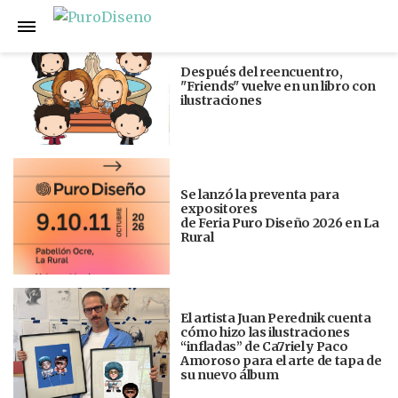
Anterior
Siguiente
Después del reencuentro,
"Friends" vuelve en un libro con
ilustraciones
Se lanzó la preventa para
expositores
de Feria Puro Diseño 2026 en La
Rural
El artista Juan Perednik cuenta
cómo hizo las ilustraciones
“infladas” de Ca7riel y Paco
Amoroso para el arte de tapa de
su nuevo álbum