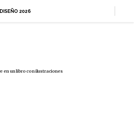
 DISEÑO 2026
 en un libro con ilustraciones