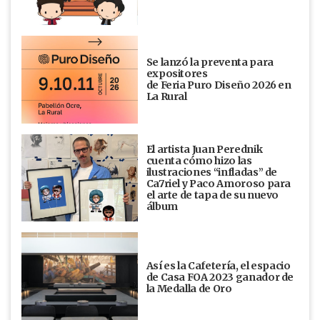
Se lanzó la preventa para
expositores
de Feria Puro Diseño 2026 en
La Rural
El artista Juan Perednik
cuenta cómo hizo las
ilustraciones “infladas” de
Ca7riel y Paco Amoroso para
el arte de tapa de su nuevo
álbum
Así es la Cafetería, el espacio
de Casa FOA 2023 ganador de
la Medalla de Oro