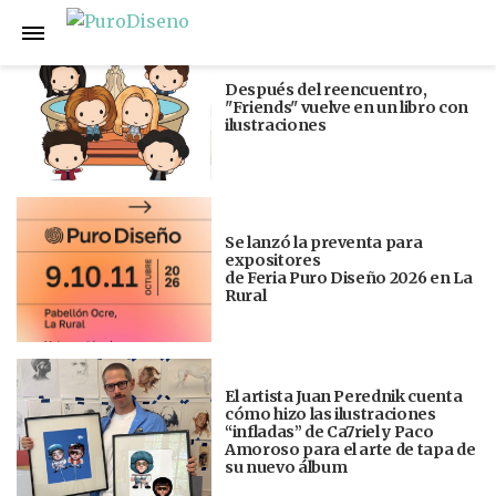
Anterior
Siguiente
Después del reencuentro,
"Friends" vuelve en un libro con
ilustraciones
Se lanzó la preventa para
expositores
de Feria Puro Diseño 2026 en La
Rural
El artista Juan Perednik cuenta
cómo hizo las ilustraciones
“infladas” de Ca7riel y Paco
Amoroso para el arte de tapa de
su nuevo álbum