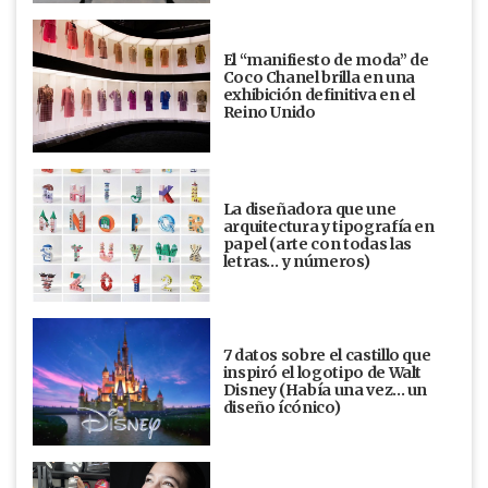
El “manifiesto de moda” de
Coco Chanel brilla en una
exhibición definitiva en el
Reino Unido
La diseñadora que une
arquitectura y tipografía en
papel (arte con todas las
letras… y números)
7 datos sobre el castillo que
inspiró el logotipo de Walt
Disney (Había una vez... un
diseño ícónico)