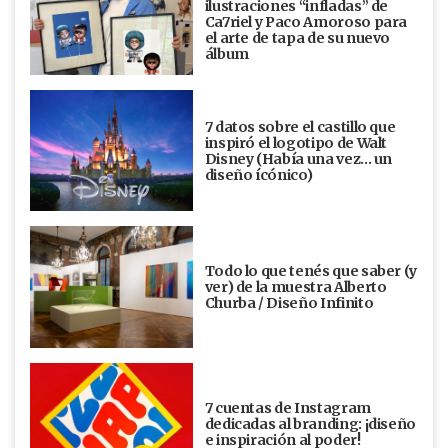
ilustraciones “infladas” de
Ca7riel y Paco Amoroso para
el arte de tapa de su nuevo
álbum
7 datos sobre el castillo que
inspiró el logotipo de Walt
Disney (Había una vez... un
diseño ícónico)
Todo lo que tenés que saber (y
ver) de la muestra Alberto
Churba / Diseño Infinito
7 cuentas de Instagram
dedicadas al branding: ¡diseño
e inspiración al poder!