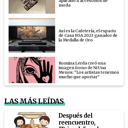
aplicado a accesorios de
moda
Así es la Cafetería, el espacio
de Casa FOA 2023 ganador de
la Medalla de Oro
Romina Lerda creó una
imagen ícono de Ni Una
Menos: "Los artistas tenemos
mucho que aportar"
LAS MÁS LEÍDAS
Después del
reencuentro,