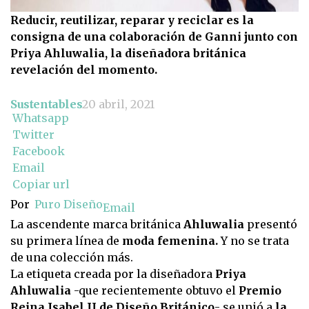
Reducir, reutilizar, reparar y reciclar es la
consigna de una colaboración de Ganni junto con
Priya Ahluwalia, la diseñadora británica
revelación del momento.
Sustentables
20 abril, 2021
Whatsapp
Twitter
Facebook
Email
Copiar url
Por
Puro Diseño
Email
La ascendente marca británica
Ahluwalia
presentó
su primera línea de
moda femenina.
Y no se trata
de una colección más.
La etiqueta creada por la diseñadora
Priya
Ahluwalia
-que recientemente obtuvo el
Premio
Reina Isabel II de Diseño Británico
- se unió a
la