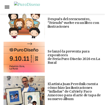
Anterior
Siguiente
Después del reencuentro,
"Friends" vuelve en un libro con
ilustraciones
Se lanzó la preventa para
expositores
de Feria Puro Diseño 2026 en La
Rural
El artista Juan Perednik cuenta
cómo hizo las ilustraciones
“infladas” de Ca7riel y Paco
Amoroso para el arte de tapa de
su nuevo álbum