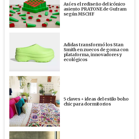
Así es el rediseño del icónico
asiento PRATONE de Gufram
según MSCHF
Adidas transformó los Stan
Smith en zuecos de goma con
plataforma, innovadores y
ecológicos
5 claves + ideas del estilo boho
chic para dormitorios