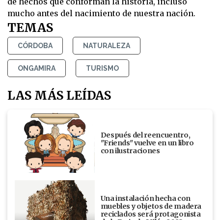
de hechos que conforman la historia, incluso
mucho antes del nacimiento de nuestra nación.
TEMAS
CÓRDOBA
NATURALEZA
ONGAMIRA
TURISMO
LAS MÁS LEÍDAS
Después del reencuentro,
"Friends" vuelve en un libro
con ilustraciones
Una instalación hecha con
muebles y objetos de madera
reciclados será protagonista