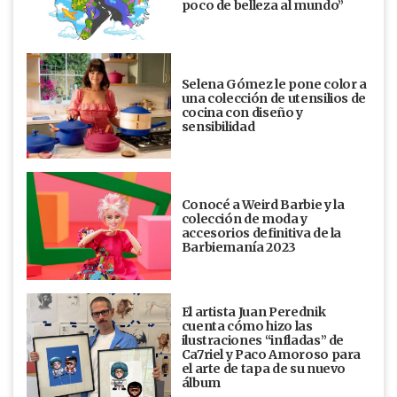
poco de belleza al mundo”
Selena Gómez le pone color a
una colección de utensilios de
cocina con diseño y
sensibilidad
Conocé a Weird Barbie y la
colección de moda y
accesorios definitiva de la
Barbiemanía 2023
El artista Juan Perednik
cuenta cómo hizo las
ilustraciones “infladas” de
Ca7riel y Paco Amoroso para
el arte de tapa de su nuevo
álbum