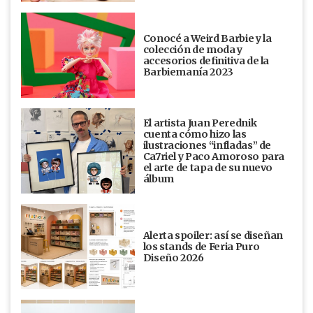
Conocé a Weird Barbie y la
colección de moda y
accesorios definitiva de la
Barbiemanía 2023
El artista Juan Perednik
cuenta cómo hizo las
ilustraciones “infladas” de
Ca7riel y Paco Amoroso para
el arte de tapa de su nuevo
álbum
Alerta spoiler: así se diseñan
los stands de Feria Puro
Diseño 2026