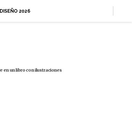
 DISEÑO 2026
 en un libro con ilustraciones