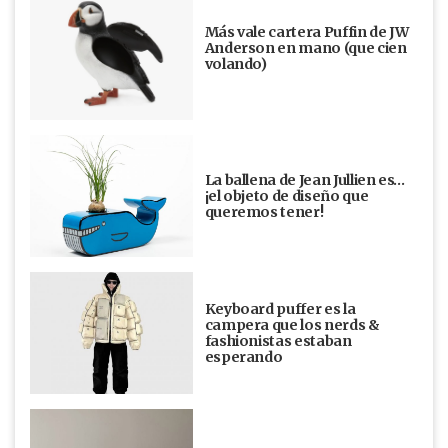
Más vale cartera Puffin de JW
Anderson en mano (que cien
volando)
La ballena de Jean Jullien es…
¡el objeto de diseño que
queremos tener!
Keyboard puffer es la
campera que los nerds &
fashionistas estaban
esperando