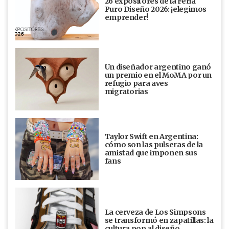
26 expositores de la Feria
Puro Diseño 2026: ¡elegimos
emprender!
Un diseñador argentino ganó
un premio en el MoMA por un
refugio para aves
migratorias
Taylor Swift en Argentina:
cómo son las pulseras de la
amistad que imponen sus
fans
La cerveza de Los Simpsons
se transformó en zapatillas: la
cultura pop al diseño