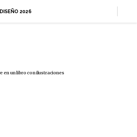
 DISEÑO 2026
 en un libro con ilustraciones