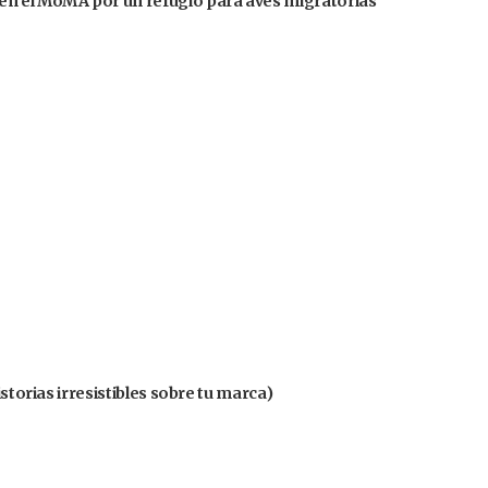
en el MoMA por un refugio para aves migratorias
istorias irresistibles sobre tu marca)