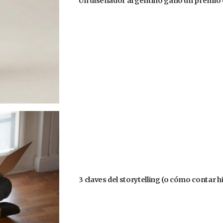
Un diseñador argentino ganó un premio 
3 claves del storytelling (o cómo contar h