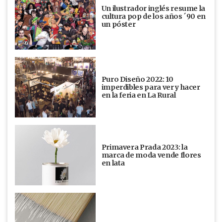
Un ilustrador inglés resume la
cultura pop de los años ´90 en
un póster
Puro Diseño 2022: 10
imperdibles para ver y hacer
en la feria en La Rural
Primavera Prada 2023: la
marca de moda vende flores
en lata