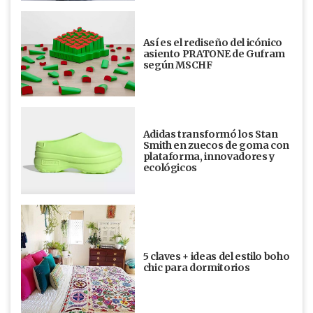
Así es el rediseño del icónico
asiento PRATONE de Gufram
según MSCHF
Adidas transformó los Stan
Smith en zuecos de goma con
plataforma, innovadores y
ecológicos
5 claves + ideas del estilo boho
chic para dormitorios