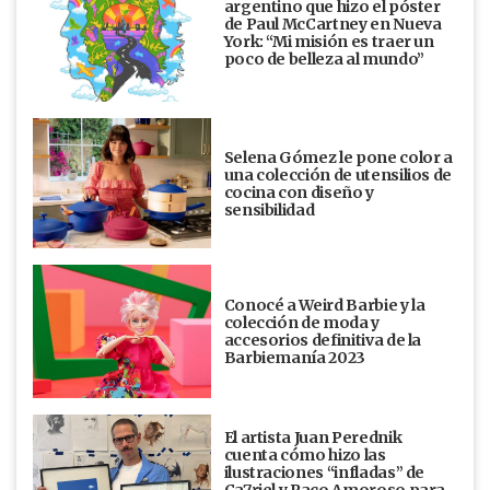
argentino que hizo el póster
de Paul McCartney en Nueva
York: “Mi misión es traer un
poco de belleza al mundo”
Selena Gómez le pone color a
una colección de utensilios de
cocina con diseño y
sensibilidad
Conocé a Weird Barbie y la
colección de moda y
accesorios definitiva de la
Barbiemanía 2023
El artista Juan Perednik
cuenta cómo hizo las
ilustraciones “infladas” de