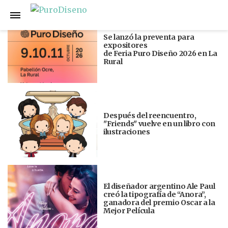
Anterior
Siguiente
Se lanzó la preventa para
expositores
de Feria Puro Diseño 2026 en La
Rural
Después del reencuentro,
"Friends" vuelve en un libro con
ilustraciones
El diseñador argentino Ale Paul
creó la tipografía de “Anora”,
ganadora del premio Oscar a la
Mejor Película