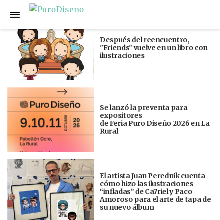
Anterior
Siguiente
Después del reencuentro,
"Friends" vuelve en un libro con
ilustraciones
Se lanzó la preventa para
expositores
de Feria Puro Diseño 2026 en La
Rural
El artista Juan Perednik cuenta
cómo hizo las ilustraciones
“infladas” de Ca7riel y Paco
Amoroso para el arte de tapa de
su nuevo álbum