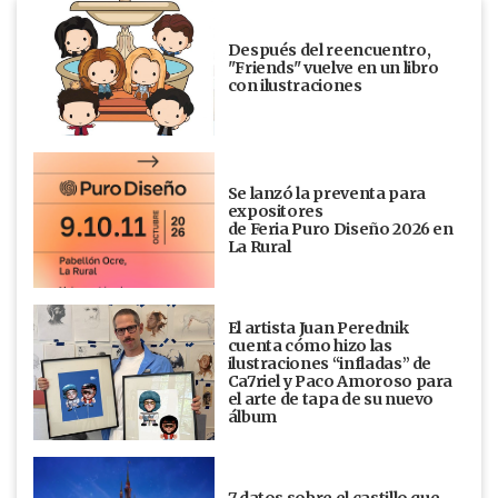
Después del reencuentro,
"Friends" vuelve en un libro
con ilustraciones
Se lanzó la preventa para
expositores
de Feria Puro Diseño 2026 en
La Rural
El artista Juan Perednik
cuenta cómo hizo las
ilustraciones “infladas” de
Ca7riel y Paco Amoroso para
el arte de tapa de su nuevo
álbum
7 datos sobre el castillo que