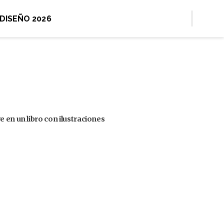
 DISEÑO 2026
 en un libro con ilustraciones