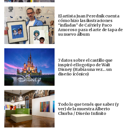
El artista Juan Perednik cuenta
cómo hizo las ilustraciones
“infladas” de Ca7riel y Paco
Amoroso para el arte de tapa de
su nuevo álbum
7 datos sobre el castillo que
inspiró el logotipo de Walt
Disney (Había una vez... un
diseño ícónico)
Todo lo que tenés que saber (y
ver) de la muestra Alberto
Churba / Diseño Infinito