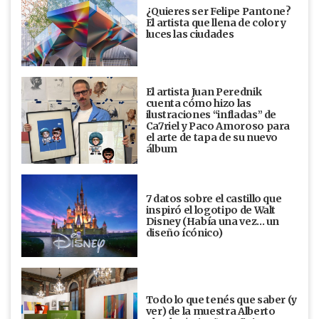
¿Quieres ser Felipe Pantone?
El artista que llena de color y
luces las ciudades
El artista Juan Perednik
cuenta cómo hizo las
ilustraciones “infladas” de
Ca7riel y Paco Amoroso para
el arte de tapa de su nuevo
álbum
7 datos sobre el castillo que
inspiró el logotipo de Walt
Disney (Había una vez... un
diseño ícónico)
Todo lo que tenés que saber (y
ver) de la muestra Alberto