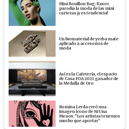
Mini Bouillon Bag: Knorr
parodia la moda de las mini
carteras ¡y es tendencia!
Un biomaterial de yerba mate
aplicado a accesorios de
moda
Así es la Cafetería, el espacio
de Casa FOA 2023 ganador de
la Medalla de Oro
Romina Lerda creó una
imagen ícono de Ni Una
Menos: "Los artistas tenemos
mucho que aportar"