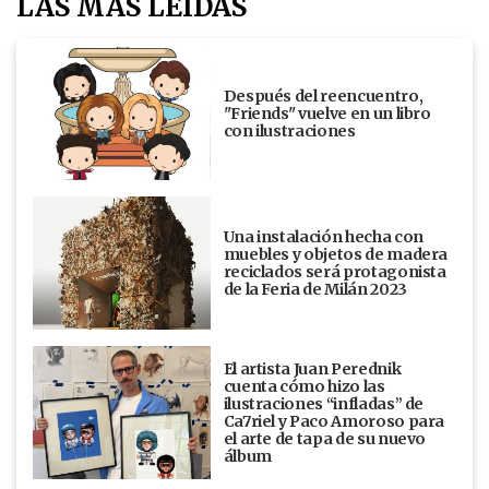
LAS MÁS LEÍDAS
Después del reencuentro,
"Friends" vuelve en un libro
con ilustraciones
Una instalación hecha con
muebles y objetos de madera
reciclados será protagonista
de la Feria de Milán 2023
El artista Juan Perednik
cuenta cómo hizo las
ilustraciones “infladas” de
Ca7riel y Paco Amoroso para
el arte de tapa de su nuevo
álbum