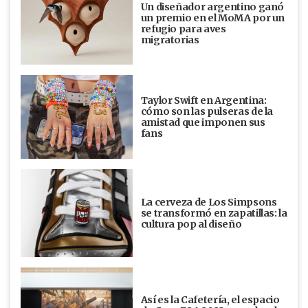
Un diseñador argentino ganó
un premio en el MoMA por un
refugio para aves
migratorias
Taylor Swift en Argentina:
cómo son las pulseras de la
amistad que imponen sus
fans
La cerveza de Los Simpsons
se transformó en zapatillas: la
cultura pop al diseño
Así es la Cafetería, el espacio