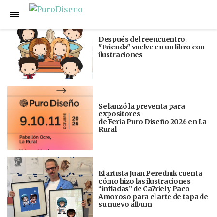
Anterior
Siguiente
Después del reencuentro,
"Friends" vuelve en un libro con
ilustraciones
Se lanzó la preventa para
expositores
de Feria Puro Diseño 2026 en La
Rural
El artista Juan Perednik cuenta
cómo hizo las ilustraciones
“infladas” de Ca7riel y Paco
Amoroso para el arte de tapa de
su nuevo álbum