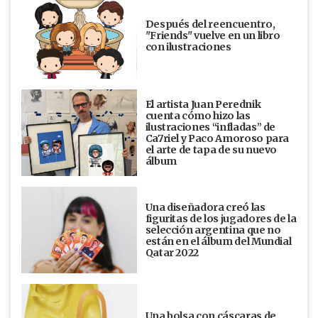
Después del reencuentro,
"Friends" vuelve en un libro
con ilustraciones
El artista Juan Perednik
cuenta cómo hizo las
ilustraciones “infladas” de
Ca7riel y Paco Amoroso para
el arte de tapa de su nuevo
álbum
Una diseñadora creó las
figuritas de los jugadores de la
selección argentina que no
están en el álbum del Mundial
Qatar 2022
Una bolsa con cáscaras de