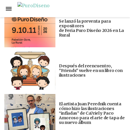
Anterior
Siguiente
Se lanzó la preventa para
expositores
de Feria Puro Diseño 2026 en La
Rural
Después del reencuentro,
"Friends" vuelve en un libro con
ilustraciones
El artista Juan Perednik cuenta
cómo hizo las ilustraciones
“infladas” de Ca7riel y Paco
Amoroso para el arte de tapa de
su nuevo álbum