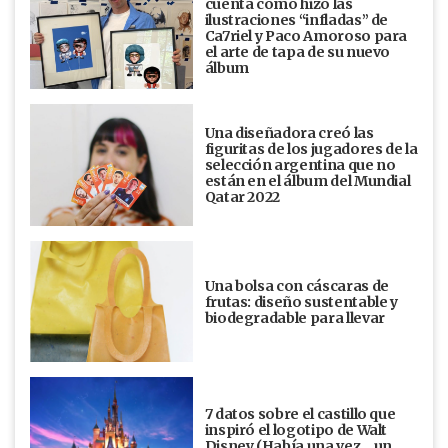
cuenta cómo hizo las
ilustraciones “infladas” de
Ca7riel y Paco Amoroso para
el arte de tapa de su nuevo
álbum
Una diseñadora creó las
figuritas de los jugadores de la
selección argentina que no
están en el álbum del Mundial
Qatar 2022
Una bolsa con cáscaras de
frutas: diseño sustentable y
biodegradable para llevar
7 datos sobre el castillo que
inspiró el logotipo de Walt
Disney (Había una vez... un