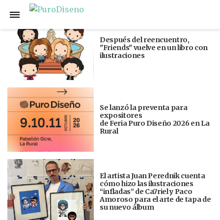
Anterior
Siguiente
Después del reencuentro,
"Friends" vuelve en un libro con
ilustraciones
Se lanzó la preventa para
expositores
de Feria Puro Diseño 2026 en La
Rural
El artista Juan Perednik cuenta
cómo hizo las ilustraciones
“infladas” de Ca7riel y Paco
Amoroso para el arte de tapa de
su nuevo álbum