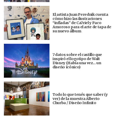
El artista Juan Perednik cuenta
cómo hizo las ilustraciones
“infladas” de Ca7riel y Paco
Amoroso para el arte de tapa de
su nuevo álbum
7 datos sobre el castillo que
inspiró el logotipo de Walt
Disney (Había una vez... un
diseño ícónico)
Todo lo que tenés que saber (y
ver) de la muestra Alberto
Churba / Diseño Infinito