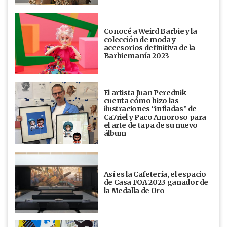
Conocé a Weird Barbie y la
colección de moda y
accesorios definitiva de la
Barbiemanía 2023
El artista Juan Perednik
cuenta cómo hizo las
ilustraciones “infladas” de
Ca7riel y Paco Amoroso para
el arte de tapa de su nuevo
álbum
Así es la Cafetería, el espacio
de Casa FOA 2023 ganador de
la Medalla de Oro