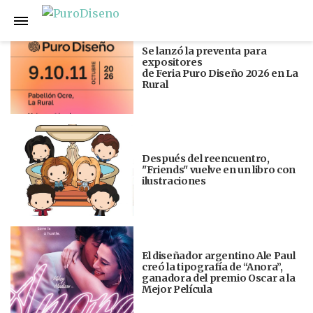
Anterior
Siguiente
Se lanzó la preventa para
expositores
de Feria Puro Diseño 2026 en La
Rural
Después del reencuentro,
"Friends" vuelve en un libro con
ilustraciones
El diseñador argentino Ale Paul
creó la tipografía de “Anora”,
ganadora del premio Oscar a la
Mejor Película