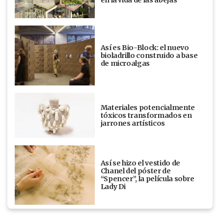
Así es Bio-Block: el nuevo
bioladrillo construido a base
de microalgas
Materiales potencialmente
tóxicos transformados en
jarrones artísticos
Así se hizo el vestido de
Chanel del póster de
“Spencer”, la película sobre
Lady Di