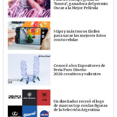
“Anora”, ganadora del premio
Oscar a la Mejor Película
5 tips y más trucos fáciles
para sacar las mejores fotos
con tu celular
Conocé a los Expositores de
Feria Puro Diseño
2026: creativos y valientes
Un diseñador recreó el logo
de marcas top con las figuras
de la Selección Argentina