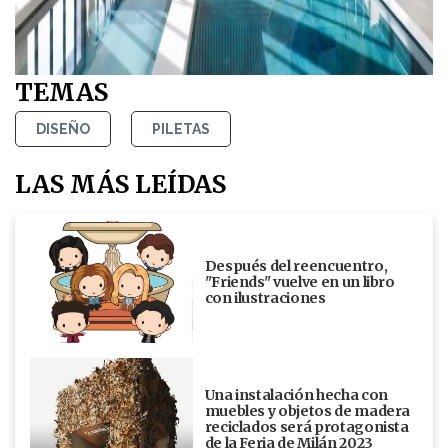
TEMAS
DISEÑO
PILETAS
LAS MÁS LEÍDAS
Después del reencuentro,
"Friends" vuelve en un libro
con ilustraciones
Una instalación hecha con
muebles y objetos de madera
reciclados será protagonista
de la Feria de Milán 2023