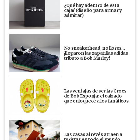
¿Qué hay adentro de esta
caja? (diseño para armar y
admirar)
No sneakerhead, no llores…
¡llegaron las zapatillas adidas
tributo a Bob Marley!
Las ventajas de ser las Crocs
de Bob Esponja: el calzado
que enloquece a los fanáticos
Las casas al revés atraen a
turistas en todo el mundo