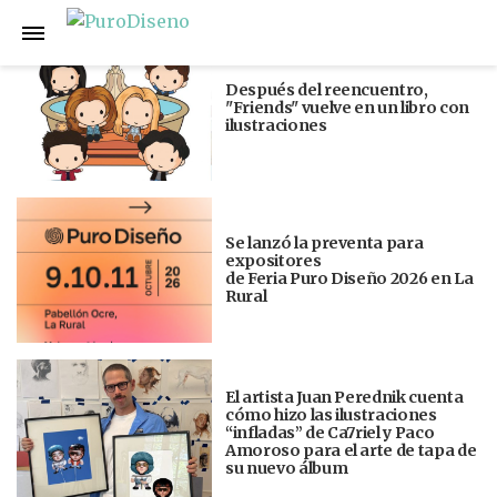
Anterior
Siguiente
Después del reencuentro,
"Friends" vuelve en un libro con
ilustraciones
Se lanzó la preventa para
expositores
de Feria Puro Diseño 2026 en La
Rural
El artista Juan Perednik cuenta
cómo hizo las ilustraciones
“infladas” de Ca7riel y Paco
Amoroso para el arte de tapa de
su nuevo álbum