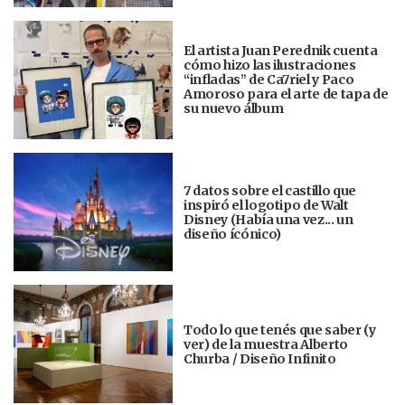
El artista Juan Perednik cuenta
cómo hizo las ilustraciones
“infladas” de Ca7riel y Paco
Amoroso para el arte de tapa de
su nuevo álbum
7 datos sobre el castillo que
inspiró el logotipo de Walt
Disney (Había una vez... un
diseño ícónico)
Todo lo que tenés que saber (y
ver) de la muestra Alberto
Churba / Diseño Infinito