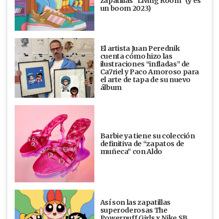
zapatillas “Living Room” (y es
un boom 2023)
El artista Juan Perednik
cuenta cómo hizo las
ilustraciones “infladas” de
Ca7riel y Paco Amoroso para
el arte de tapa de su nuevo
álbum
Barbie ya tiene su colección
definitiva de “zapatos de
muñeca” con Aldo
Así son las zapatillas
superoderosas The
Powerpuff Girls x Nike SB