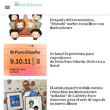
Anterior
Siguiente
Después del reencuentro,
"Friends" vuelve en un libro con
ilustraciones
Se lanzó la preventa para
expositores
de Feria Puro Diseño 2026 en La
Rural
El artista Juan Perednik cuenta
cómo hizo las ilustraciones
“infladas” de Ca7riel y Paco
Amoroso para el arte de tapa de
su nuevo álbum