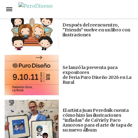
Anterior
Siguiente
Después del reencuentro,
"Friends" vuelve en un libro con
ilustraciones
Se lanzó la preventa para
expositores
de Feria Puro Diseño 2026 en La
Rural
El artista Juan Perednik cuenta
cómo hizo las ilustraciones
“infladas” de Ca7riel y Paco
Amoroso para el arte de tapa de
su nuevo álbum