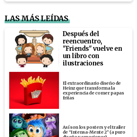
LAS MÁS LEÍDAS
Después del
reencuentro,
"Friends" vuelve en
un libro con
ilustraciones
El extraordinario diseño de
Heinz que transforma la
experiencia de comer papas
fritas
Así son los posters y el trailer
de “Intensa-Mente 2” (a puro