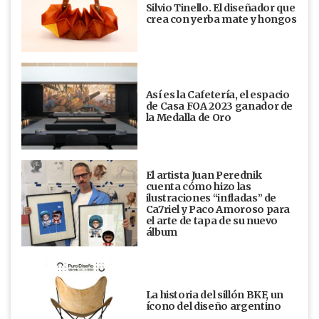
Silvio Tinello. El diseñador que
crea con yerba mate y hongos
Así es la Cafetería, el espacio
de Casa FOA 2023 ganador de
la Medalla de Oro
El artista Juan Perednik
cuenta cómo hizo las
ilustraciones “infladas” de
Ca7riel y Paco Amoroso para
el arte de tapa de su nuevo
álbum
La historia del sillón BKF, un
ícono del diseño argentino