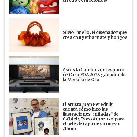
diseño y emociones)
Silvio Tinello. El diseñador que
crea con yerba mate y hongos
Así es la Cafetería, el espacio
de Casa FOA 2023 ganador de
la Medalla de Oro
El artista Juan Perednik
cuenta cómo hizo las
ilustraciones “infladas” de
Ca7riel y Paco Amoroso para
el arte de tapa de su nuevo
álbum