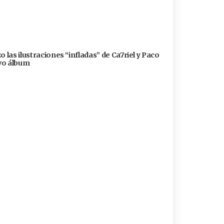
 las ilustraciones “infladas” de Ca7riel y Paco
evo álbum